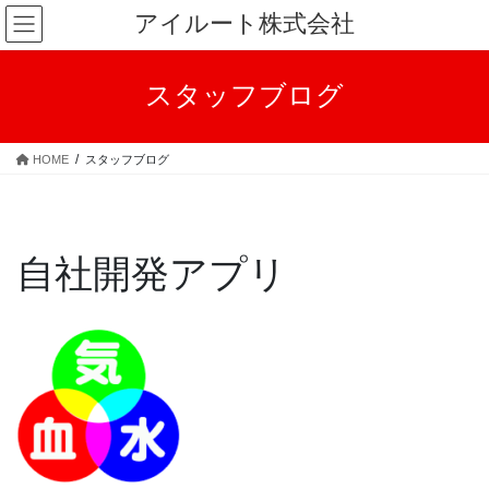
コ
ナ
アイルート株式会社
ン
ビ
テ
ゲ
ン
ー
スタッフブログ
ツ
シ
へ
ョ
ス
ン
HOME
スタッフブログ
キ
に
ッ
移
プ
動
自社開発アプリ