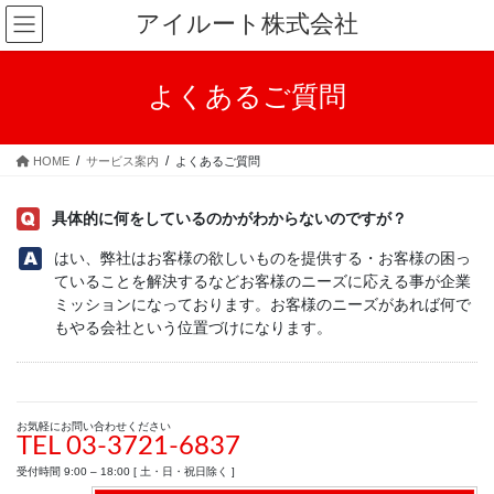
コ
ナ
アイルート株式会社
ン
ビ
テ
ゲ
ン
ー
よくあるご質問
ツ
シ
へ
ョ
ス
ン
HOME
サービス案内
よくあるご質問
キ
に
ッ
移
具体的に何をしているのかがわからないのですが？
プ
動
はい、弊社はお客様の欲しいものを提供する・お客様の困っ
ていることを解決するなどお客様のニーズに応える事が企業
ミッションになっております。お客様のニーズがあれば何で
もやる会社という位置づけになります。
お気軽にお問い合わせください
TEL 03-3721-6837
受付時間 9:00 – 18:00 [ 土・日・祝日除く ]