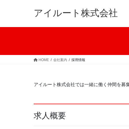
コ
ナ
ン
ビ
アイルート株式会社
テ
ゲ
ン
ー
ツ
シ
へ
ョ
ス
ン
キ
に
ッ
移
HOME
会社案内
採用情報
プ
動
アイルート株式会社では一緒に働く仲間を募
求人概要